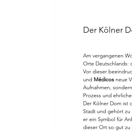
Der Kölner D
Centroamérica
Am vergangenen Woc
Orte Deutschlands:
Vor dieser beeindru
und 
Médicos
 neue V
Aufnahmen, sondern 
Prozess und ehrlich
Der Kölner Dom ist d
Stadt und gehört zu
er ein Symbol für A
dieser Ort so gut z