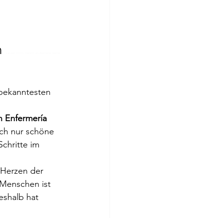
n
- Trabajar como médico en Alemania desde 
bekanntesten 
n Enfermería
ach nur schöne 
chritte im 
 Herzen der 
Menschen ist 
shalb hat 