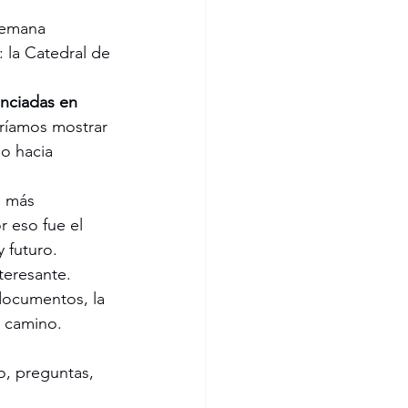
semana 
 la Catedral de 
enciadas en 
eríamos mostrar 
o hacia 
s más 
 eso fue el 
 futuro.
eresante. 
documentos, la 
e camino.
, preguntas, 