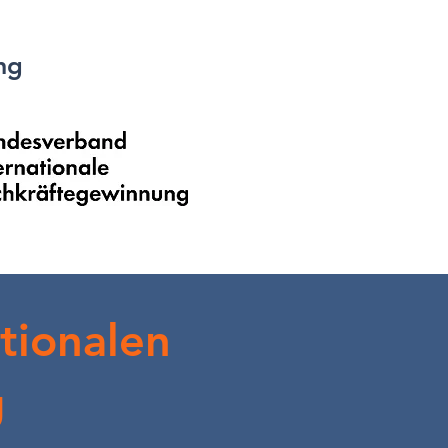
ng
tionalen
g