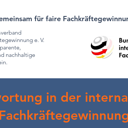
emeinsam für faire Fachkräftegewinnu
sverband
ftegewinnung e. V.
sparente,
nd nachhaltige
in.
ortung in der interna
Fachkräftegewinnun