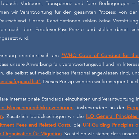
g braucht Vertrauen, Transparenz und faire Bedingungen – 
hmen wir Verantwortung für den gesamten Prozess: von der
Deutschland. Unsere Kandidat:innen zahlen keine Vermittlun
iten nach dem Employer-Pays-Prinzip und stellen damit sich
gesetzt wird.
winnung orientiert sich am
"WHO Code of Conduct for the i
, dass unsere Anwerbung fair, verantwortungsvoll und im Interess
n, die selbst auf medizinisches Personal angewiesen sind, un
nd safeguard list"
. Dieses Prinzip wenden wir konsequent auc
lare internationale Standards einzuhalten und Verantwortun
alen Menschenrechtskonventionen
, insbesondere an der
Euro
en
. Zusätzlich berücksichtigen wir die
ILO General Principles
uitment Fees and Related Costs
, die
UN Guiding Principles 
n Organisation für Migration
. So stellen wir sicher, dass unser