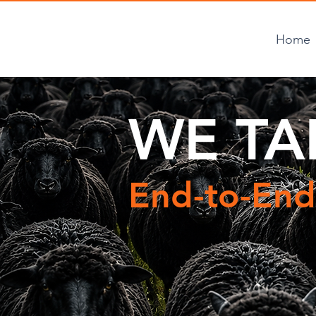
Home
WE T
End-to-End