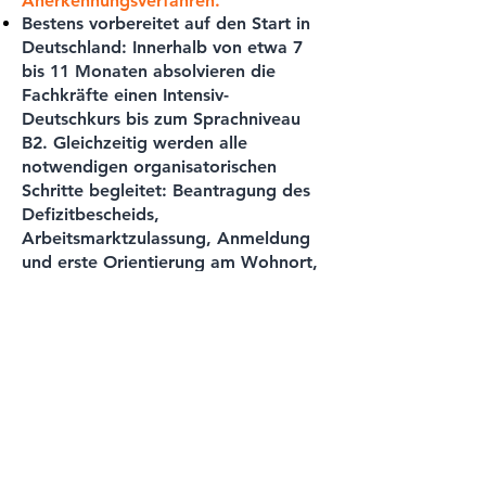
Anerkennungsverfahren.
Bestens vorbereitet auf den Start in
Deutschland:
Innerhalb von etwa 7
bis 11 Monaten absolvieren die
Fachkräfte einen Intensiv-
Deutschkurs bis zum Sprachniveau
B2. Gleichzeitig werden alle
notwendigen organisatorischen
Schritte begleitet: Beantragung des
Defizitbescheids,
Arbeitsmarktzulassung, Anmeldung
und erste Orientierung am Wohnort,
Abschluss einer
Krankenversicherung, Beantragung
der Steuernummer, Einrichtung von
SIM-Karte und Bankkonto – und
vieles mehr. So sind sie bestens auf
das Leben und Arbeiten in
Deutschland vorbereitet.